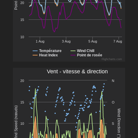
20
15
10
1 Aug
3 Aug
5 Aug
7 Aug
Température
Wind Chill
Heat Index
Point de rosée
Highcharts.com
Vent - vitesse & direction
20
N
15
O
Wind Speed (nœuds)
Wind Direction (°)
10
S