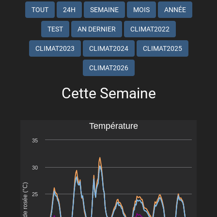
TOUT
24H
SEMAINE
MOIS
ANNÉE
TEST
AN DERNIER
CLIMAT2022
CLIMAT2023
CLIMAT2024
CLIMAT2025
CLIMAT2026
Cette Semaine
Température
35
30
Point de rosée (°C)
25