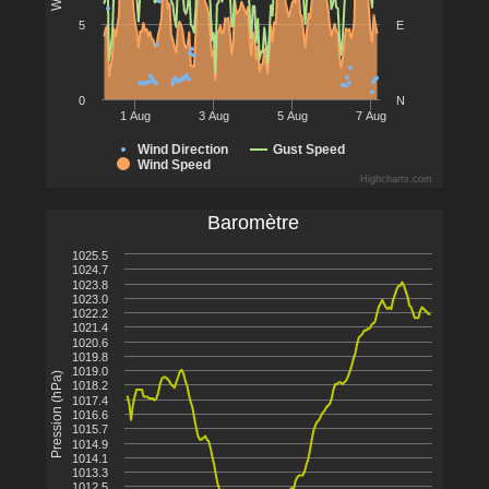
5
E
0
N
1 Aug
3 Aug
5 Aug
7 Aug
Wind Direction
Gust Speed
Wind Speed
Highcharts.com
Baromètre
1025.5
1024.7
1023.8
1023.0
1022.2
1021.4
1020.6
1019.8
1019.0
Pression (hPa)
1018.2
1017.4
1016.6
1015.7
1014.9
1014.1
1013.3
1012.5