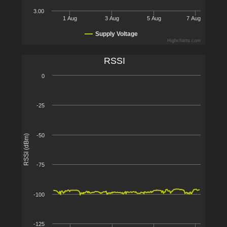
3.00
1 Aug
3 Aug
5 Aug
7 Aug
Supply Voltage
Highcharts.com
RSSI
0
-25
-50
RSSI (dBm)
-75
-100
-125