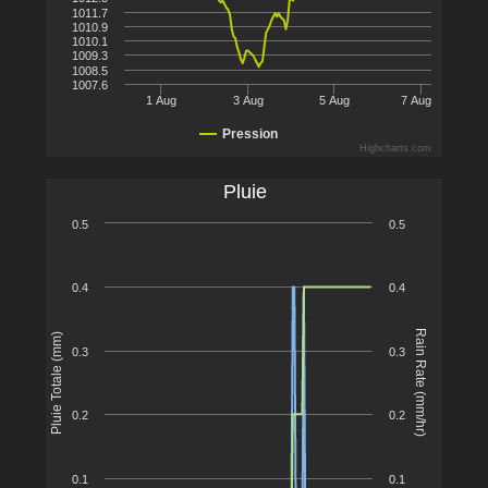
1011.7
1010.9
1010.1
1009.3
1008.5
1007.6
1 Aug
3 Aug
5 Aug
7 Aug
Pression
Highcharts.com
Pluie
0.5
0.5
0.4
0.4
Rain Rate (mm/hr)
Pluie Totale (mm)
0.3
0.3
0.2
0.2
0.1
0.1