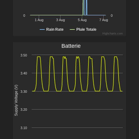
0
0
1 Aug
3 Aug
5 Aug
7 Aug
Rain Rate
Pluie Totale
Highcharts.com
Batterie
3.50
3.40
Supply Voltage (V)
3.30
3.20
3.10